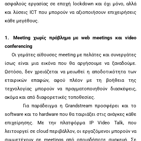
ασφαλούς εργασίας σε εποχή lockdown και όχι μόνο, αλλά
και λύσεις
ICT
που μπορούν να αξιοποιήσουν επιχειρήσεις
κάθε μεγέθους.
1.
Meeting
χωρίς
πρόβλημα
με
web meetings
και
video
conferencing
Οι γεμάτες αίθουσες
meeting
με πελάτες και συνεργάτες
ίσως είναι μια εικόνα που θα αργήσουμε να ξαναδούμε.
Ωστόσο, δεν χρειάζεται να μειωθεί η αποδοτικότητα των
εταιρικών επαφών, αφού πλέον με τη βοήθεια της
τεχνολογίας μπορούν να πραγματοποιηθούν διασκέψεις,
ακόμα και από διαφορετικές τοποθεσίες.
Για παράδειγμα η
Grandstream
προσφέρει και το
software
και το
hardware
που θα ταιριάξει στις ανάγκες κάθε
επιχείρησης. Με την πλατφόρμα
IP Video Talk
, που
λειτουργεί σε
cloud
περιβάλλον, οι εργαζόμενοι μπορούν να
συμμετέχουν σε
meetings
από οποιαδήποτε συσκευή. Σε