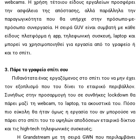
webcams
. Η χρήση τέτοιου είδους εργαλείων προσφέρει
την ασφάλεια της απόστασης, αλλά παράλληλα την
παραγωγικότητα που θα υπήρχε στην πρόσωπο-με-
πρόσωπο συνεργασία. Η σειρά
GUV
είναι συμβατή με κάθε
είδους πλατφόρμα ή
app
, τηλεφωνική συσκευή,
laptop
και
μπορεί να χρησιμοποιηθεί για εργασία από το γραφείο ή
και το σπίτι.
3.
Πάρε το γραφείο σπίτι σου
Πιθανότατα ένας εργαζόμενος στο σπίτι του να μην έχει
τον εξοπλισμό που του δίνει το εταιρικό περιβάλλον.
Συνήθως στην προσαρμογή του σε συνθήκες
lockdown
θα
πάρει μαζί τη
webcam
, το
laptop
, τα ακουστικά του. Πόσο
πιο εύκολη θα ήταν όμως η εργασία του αν μπορούσε να
πάρει στο σπίτι του το υψηλών αποδόσεων εταιρικό δίκτυο
και τις
high
-
tech
τηλεφωνικές συσκευές;
Η
Grandstream
με τη σειρά
GWN
που περιλαμβάνει