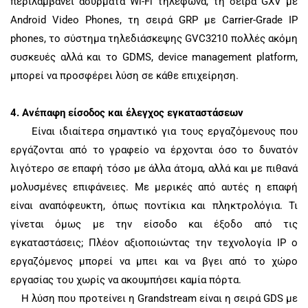
περιλαμβάνει ασύρματα Wi-Fi τηλέφωνα, τη σειρά GXV με
Android Video Phones, τη σειρά GRP με Carrier-Grade IP
phones, το σύστημα τηλεδιάσκεψης GVC3210 πολλές ακόμη
συσκευές αλλά και το GDMS, device management platform,
μπορεί να προσφέρει λύση σε κάθε επιχείρηση.
4.
Ανέπαφη είσοδος και έλεγχος εγκαταστάσεων
Είναι ιδιαίτερα σημαντικό για τους εργαζόμενους που
εργάζονται από το γραφείο να έρχονται όσο το δυνατόν
λιγότερο σε επαφή τόσο με άλλα άτομα, αλλά και με πιθανά
μολυσμένες επιφάνειες. Με μερικές από αυτές η επαφή
είναι αναπόφευκτη, όπως ποντίκια και πληκτρολόγια. Τι
γίνεται όμως με την είσοδο και έξοδο από τις
εγκαταστάσεις; Πλέον αξιοποιώντας την τεχνολογία
IP
ο
εργαζόμενος μπορεί να μπει και να βγει από το χώρο
εργασίας του χωρίς να ακουμπήσει καμία πόρτα.
Η λύση που προτείνει η
Grandstream
είναι η σειρά
GDS
με