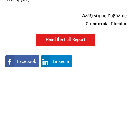
λειτουργίας.
Αλέξανδρος Ζοβόλιας
Commercial Director
Read the Full Report
Facebook
LinkedIn
Tags :
security,
seqrite,
threat report
Categories :
Ict