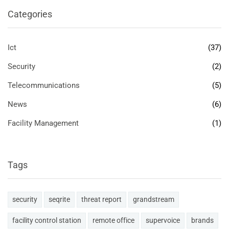
Categories
Ict
(37)
Security
(2)
Telecommunications
(5)
News
(6)
Facility Management
(1)
Tags
security
seqrite
threat report
grandstream
facility control station
remote office
supervoice
brands