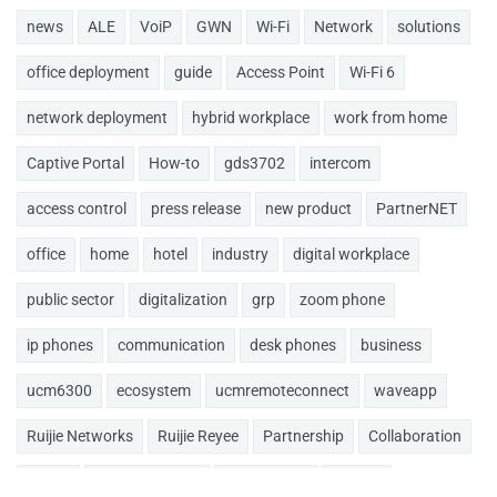
news
ALE
VoiP
GWN
Wi-Fi
Network
solutions
office deployment
guide
Access Point
Wi-Fi 6
network deployment
hybrid workplace
work from home
Captive Portal
How-to
gds3702
intercom
access control
press release
new product
PartnerNET
office
home
hotel
industry
digital workplace
public sector
digitalization
grp
zoom phone
ip phones
communication
desk phones
business
ucm6300
ecosystem
ucmremoteconnect
waveapp
Ruijie Networks
Ruijie Reyee
Partnership
Collaboration
GDMS
smart intercom
doorphones
akuvox