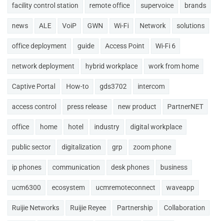
facility control station
remote office
supervoice
brands
news
ALE
VoiP
GWN
Wi-Fi
Network
solutions
office deployment
guide
Access Point
Wi-Fi 6
network deployment
hybrid workplace
work from home
Captive Portal
How-to
gds3702
intercom
access control
press release
new product
PartnerNET
office
home
hotel
industry
digital workplace
public sector
digitalization
grp
zoom phone
ip phones
communication
desk phones
business
ucm6300
ecosystem
ucmremoteconnect
waveapp
Ruijie Networks
Ruijie Reyee
Partnership
Collaboration