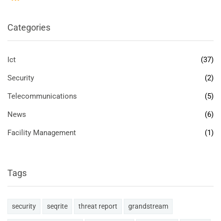
Categories
Ict
(37)
Security
(2)
Telecommunications
(5)
News
(6)
Facility Management
(1)
Tags
security
seqrite
threat report
grandstream