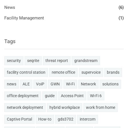
News
(6)
Facility Management
(1)
Tags
security
seqrite
threat report
grandstream
facility control station
remote office
supervoice
brands
news
ALE
VoiP
GWN
Wi-Fi
Network
solutions
office deployment
guide
Access Point
Wi-Fi 6
network deployment
hybrid workplace
work from home
Captive Portal
How-to
gds3702
intercom