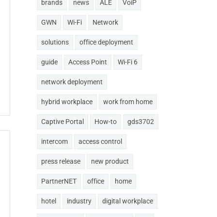
brands
news
ALE
VoiP
GWN
Wi-Fi
Network
solutions
office deployment
guide
Access Point
Wi-Fi 6
network deployment
hybrid workplace
work from home
Captive Portal
How-to
gds3702
intercom
access control
press release
new product
PartnerNET
office
home
hotel
industry
digital workplace