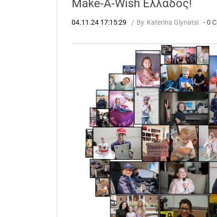
Make-A-Wish Ελλάδoς!
04.11.24 17:15:29
By
Katerina Glynatsi
-
0
C