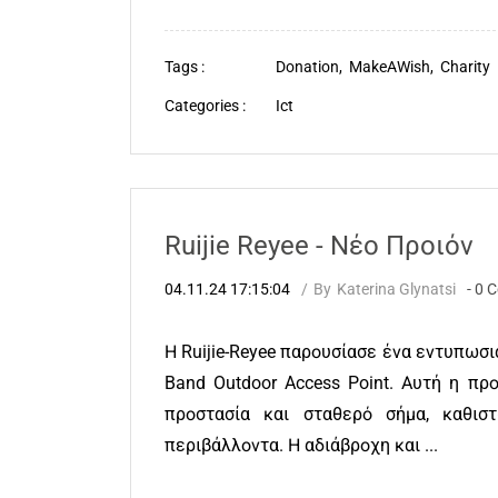
Tags :
Donation,
MakeAWish,
Charity
Categories :
Ict
Ruijie Reyee - Nέο Προιόν
04.11.24 17:15:04
By
Katerina Glynatsi
-
0
C
Η Ruijie-Reyee παρουσίασε ένα εντυπωσια
Band Outdoor Access Point. Αυτή η πρ
προστασία και σταθερό σήμα, καθισ
περιβάλλοντα. Η αδιάβροχη και ...