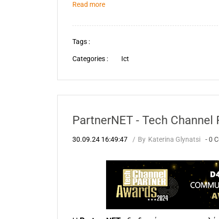
Read more
Tags :
Categories :
Ict
PartnerNET - Tech Channel 
30.09.24 16:49:47
By
Katerina Glynatsi
-
0
C