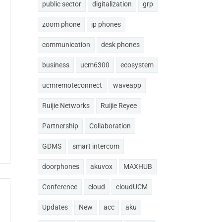
public sector
digitalization
grp
zoom phone
ip phones
communication
desk phones
business
ucm6300
ecosystem
ucmremoteconnect
waveapp
Ruijie Networks
Ruijie Reyee
Partnership
Collaboration
GDMS
smart intercom
doorphones
akuvox
MAXHUB
Conference
cloud
cloudUCM
Updates
New
acc
aku