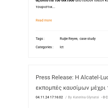
αξιοπιστία του δικτύου
αποτελούν πλέον κα
τουριστικ...
Read more
Tags :
Ruijie Reyee,
case study
Categories :
Ict
Press Release: Η Alcatel-Lu
εκπομπές καυσίμων μέχρι 
04.11.24 17:16:02
By
Katerina Glynatsi
-
0
C