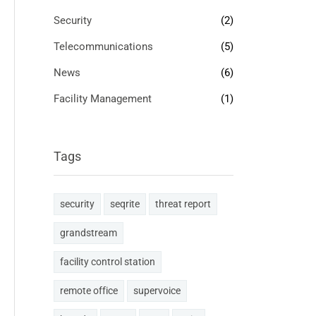
Security
(2)
Telecommunications
(5)
News
(6)
Facility Management
(1)
Tags
security
seqrite
threat report
grandstream
facility control station
remote office
supervoice