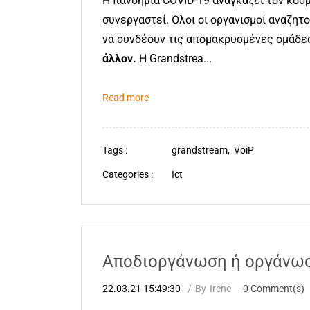
Η πανδημία COVID-19 αναγκάζει τον κόσ
συνεργαστεί. Όλοι οι οργανισμοί αναζητ
να συνδέουν τις απομακρυσμένες ομάδες
άλλον.
Η Grandstrea...
Read more
Tags :
grandstream,
VoiP
Categories :
Ict
Αποδιοργάνωση ή οργάνω
22.03.21 15:49:30
By
Irene
-
0
Comment(s)