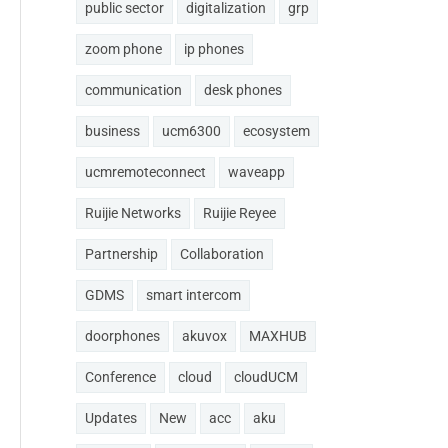
public sector
digitalization
grp
zoom phone
ip phones
communication
desk phones
business
ucm6300
ecosystem
ucmremoteconnect
waveapp
Ruijie Networks
Ruijie Reyee
Partnership
Collaboration
GDMS
smart intercom
doorphones
akuvox
MAXHUB
Conference
cloud
cloudUCM
Updates
New
acc
aku