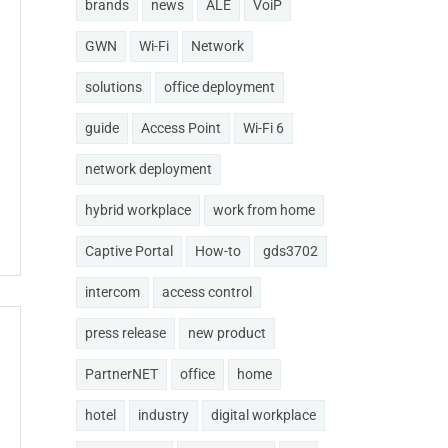
brands
news
ALE
VoiP
GWN
Wi-Fi
Network
solutions
office deployment
guide
Access Point
Wi-Fi 6
network deployment
hybrid workplace
work from home
Captive Portal
How-to
gds3702
intercom
access control
press release
new product
PartnerNET
office
home
hotel
industry
digital workplace