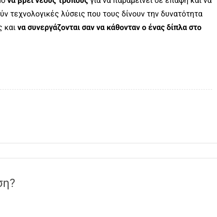
μο
να βρει νέους τρόπους
για να παραμείνει σε επαφή και να
ούν τεχνολογικές λύσεις που τους δίνουν την δυνατότητα
 και
να συνεργάζονται σαν να κάθονταν ο ένας δίπλα στο
ση?